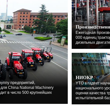
Производствен
Ежегодная произв
000 единиц тракт
дизельных двигате
НИОКР
руппу предприятий,
YTO владеет науч
ля China National Machinery
национального ур
ходит в число 500 крупнейших
оценки качества т
испытательной ба